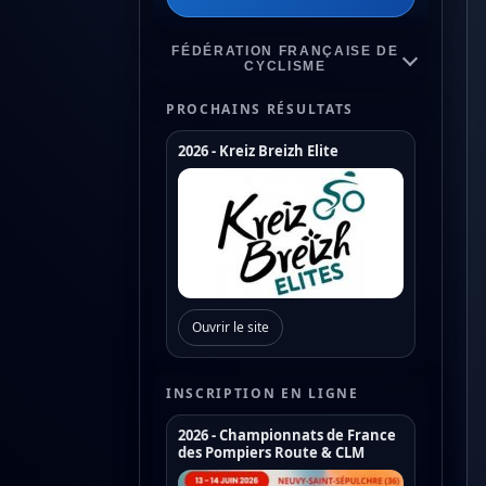
FÉDÉRATION FRANÇAISE DE
CYCLISME
PROCHAINS RÉSULTATS
2026 - Kreiz Breizh Elite
Championnats de France
Coupe de France Cyclo Cross
Coupe de France N1
Coupe de France N2
Ouvrir le site
Coupe de France N3
Coupe de France U17
INSCRIPTION EN LIGNE
Coupe de France U19
2026 - Championnats de France
des Pompiers Route & CLM
Trophée de France