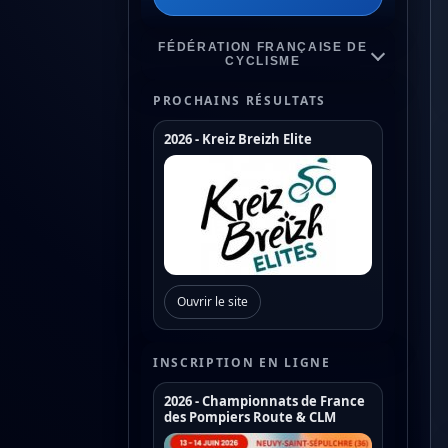
FÉDÉRATION FRANÇAISE DE
CYCLISME
PROCHAINS RÉSULTATS
2026 - Kreiz Breizh Elite
Championnats de France
Coupe de France Cyclo Cross
Coupe de France N1
Coupe de France N2
Ouvrir le site
Coupe de France N3
Coupe de France U17
INSCRIPTION EN LIGNE
Coupe de France U19
2026 - Championnats de France
des Pompiers Route & CLM
Trophée de France