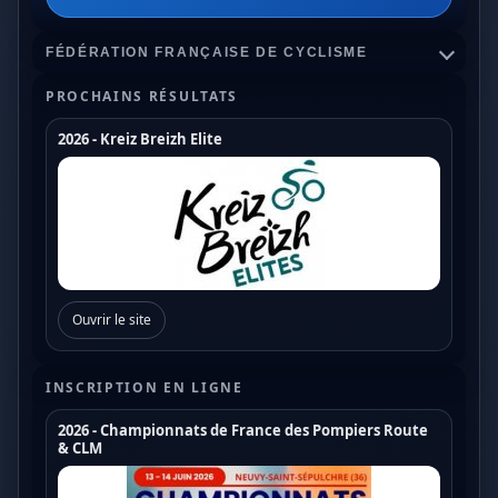
FÉDÉRATION FRANÇAISE DE CYCLISME
PROCHAINS RÉSULTATS
2026 - Kreiz Breizh Elite
Championnats de France
Coupe de France Cyclo Cross
Coupe de France N1
Coupe de France N2
Ouvrir le site
Coupe de France N3
Coupe de France U17
INSCRIPTION EN LIGNE
Coupe de France U19
2026 - Championnats de France des Pompiers Route
& CLM
Trophée de France