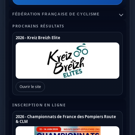
FÉDÉRATION FRANÇAISE DE CYCLISME
PROCHAINS RÉSULTATS
2026 - Kreiz Breizh Elite
Championnats de France
Coupe de France Cyclo Cross
Coupe de France N1
Coupe de France N2
Ouvrir le site
Coupe de France N3
Coupe de France U17
INSCRIPTION EN LIGNE
Coupe de France U19
2026 - Championnats de France des Pompiers Route
& CLM
Trophée de France