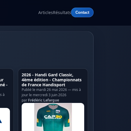
Articles
Résultats
Contact
2026 - Handi Gard Classic,
ur
4ème édition - Championnats
né -
de France Handisport
Publié le mardi 26 mai 2026 — mis à
s à
jour le mercredi 3 juin 2026
par
Frédéric Lafargue