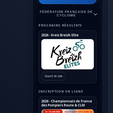
FÉDÉRATION FRANÇAISE DE
CYCLISME
PROCHAINS RÉSULTATS
2026 - Kreiz Breizh Elite
Championnats de France
Coupe de France Cyclo Cross
Coupe de France N1
Coupe de France N2
Ouvrir le site
Coupe de France N3
Coupe de France U17
INSCRIPTION EN LIGNE
Coupe de France U19
2026 - Championnats de France
des Pompiers Route & CLM
Trophée de France