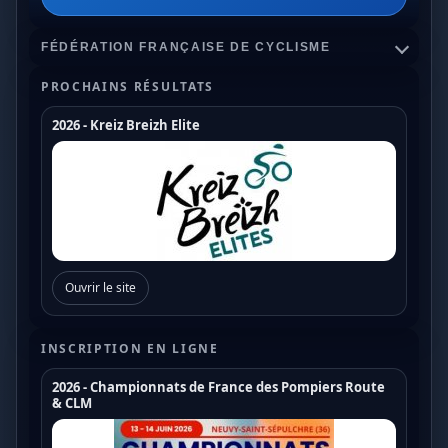
FÉDÉRATION FRANÇAISE DE CYCLISME
PROCHAINS RÉSULTATS
2026 - Kreiz Breizh Elite
Championnats de France
Coupe de France Cyclo Cross
Coupe de France N1
Coupe de France N2
Ouvrir le site
Coupe de France N3
Coupe de France U17
INSCRIPTION EN LIGNE
Coupe de France U19
2026 - Championnats de France des Pompiers Route
& CLM
Trophée de France