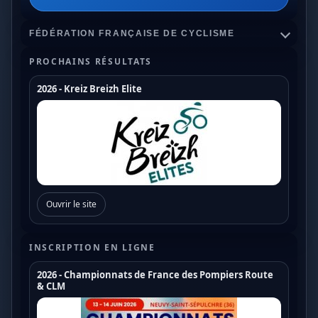
FÉDÉRATION FRANÇAISE DE CYCLISME
PROCHAINS RÉSULTATS
2026 - Kreiz Breizh Elite
Championnats de France
Coupe de France Cyclo Cross
Coupe de France N1
Coupe de France N2
Ouvrir le site
Coupe de France N3
Coupe de France U17
INSCRIPTION EN LIGNE
Coupe de France U19
2026 - Championnats de France des Pompiers Route
& CLM
Trophée de France