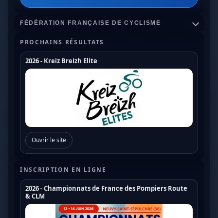
FÉDÉRATION FRANÇAISE DE CYCLISME
PROCHAINS RÉSULTATS
2026 - Kreiz Breizh Elite
Championnats de France
Coupe de France Cyclo Cross
Coupe de France N1
Coupe de France N2
Ouvrir le site
Coupe de France N3
Coupe de France U17
INSCRIPTION EN LIGNE
Coupe de France U19
2026 - Championnats de France des Pompiers Route
& CLM
Trophée de France