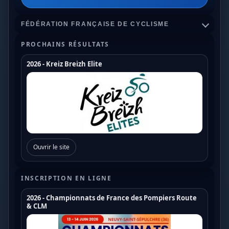
FÉDÉRATION FRANÇAISE DE CYCLISME
PROCHAINS RÉSULTATS
2026 - Kreiz Breizh Elite
Championnats de France
Coupe de France Cyclo Cross
Coupe de France N1
Coupe de France N2
Ouvrir le site
Coupe de France N3
Coupe de France U17
INSCRIPTION EN LIGNE
Coupe de France U19
2026 - Championnats de France des Pompiers Route
& CLM
Trophée de France