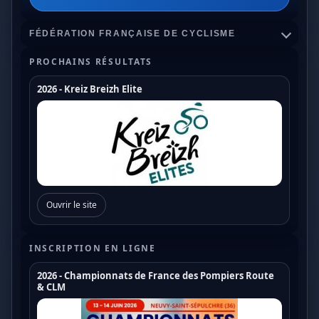
FÉDÉRATION FRANÇAISE DE CYCLISME
PROCHAINS RÉSULTATS
2026 - Kreiz Breizh Elite
Championnats de France
Coupe de France Cyclo Cross
Coupe de France N1
Coupe de France N2
Ouvrir le site
Coupe de France N3
Coupe de France U17
INSCRIPTION EN LIGNE
Coupe de France U19
2026 - Championnats de France des Pompiers Route
& CLM
Trophée de France