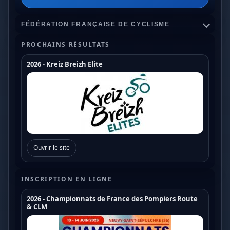
FÉDÉRATION FRANÇAISE DE CYCLISME
PROCHAINS RÉSULTATS
2026 - Kreiz Breizh Elite
Championnats de France
Coupe de France Cyclo Cross
Coupe de France N1
Coupe de France N2
Ouvrir le site
Coupe de France N3
Coupe de France U17
INSCRIPTION EN LIGNE
Coupe de France U19
2026 - Championnats de France des Pompiers Route
& CLM
Trophée de France