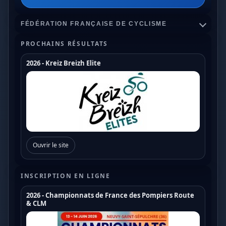
FÉDÉRATION FRANÇAISE DE CYCLISME
PROCHAINS RÉSULTATS
2026 - Kreiz Breizh Elite
Championnats de France
Coupe de France Cyclo Cross
Coupe de France N1
Coupe de France N2
Ouvrir le site
Coupe de France N3
Coupe de France U17
INSCRIPTION EN LIGNE
Coupe de France U19
2026 - Championnats de France des Pompiers Route
& CLM
Trophée de France