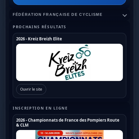
FÉDÉRATION FRANÇAISE DE CYCLISME
PROCHAINS RÉSULTATS
2026 - Kreiz Breizh Elite
Championnats de France
Coupe de France Cyclo Cross
Coupe de France N1
Coupe de France N2
Ouvrir le site
Coupe de France N3
Coupe de France U17
INSCRIPTION EN LIGNE
Coupe de France U19
2026 - Championnats de France des Pompiers Route
& CLM
Trophée de France