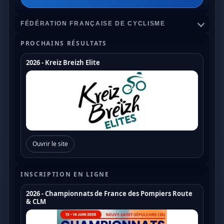
FÉDÉRATION FRANÇAISE DE CYCLISME
PROCHAINS RÉSULTATS
2026 - Kreiz Breizh Elite
Championnats de France
Coupe de France Cyclo Cross
Coupe de France N1
Coupe de France N2
Ouvrir le site
Coupe de France N3
Coupe de France U17
INSCRIPTION EN LIGNE
Coupe de France U19
2026 - Championnats de France des Pompiers Route
& CLM
Trophée de France