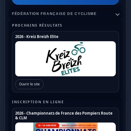
FÉDÉRATION FRANÇAISE DE CYCLISME
PROCHAINS RÉSULTATS
2026 - Kreiz Breizh Elite
Championnats de France
Coupe de France Cyclo Cross
Coupe de France N1
Coupe de France N2
Ouvrir le site
Coupe de France N3
Coupe de France U17
INSCRIPTION EN LIGNE
Coupe de France U19
2026 - Championnats de France des Pompiers Route
& CLM
Trophée de France