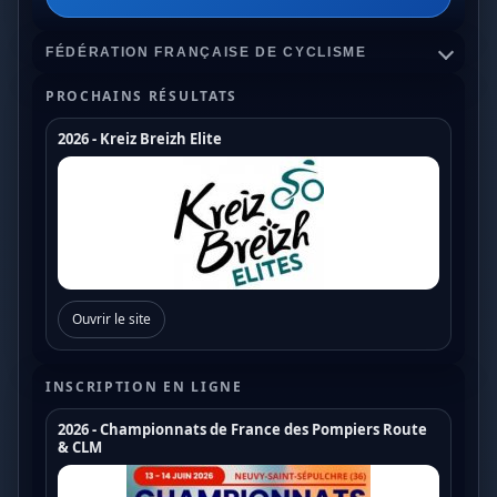
FÉDÉRATION FRANÇAISE DE CYCLISME
PROCHAINS RÉSULTATS
2026 - Kreiz Breizh Elite
Championnats de France
Coupe de France Cyclo Cross
Coupe de France N1
Coupe de France N2
Ouvrir le site
Coupe de France N3
Coupe de France U17
INSCRIPTION EN LIGNE
Coupe de France U19
2026 - Championnats de France des Pompiers Route
& CLM
Trophée de France