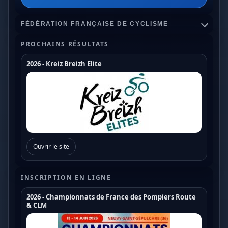
FÉDÉRATION FRANÇAISE DE CYCLISME
PROCHAINS RÉSULTATS
2026 - Kreiz Breizh Elite
Championnats de France
Coupe de France Cyclo Cross
Coupe de France N1
Coupe de France N2
Ouvrir le site
Coupe de France N3
Coupe de France U17
INSCRIPTION EN LIGNE
Coupe de France U19
2026 - Championnats de France des Pompiers Route
& CLM
Trophée de France