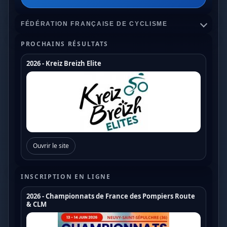
FÉDÉRATION FRANÇAISE DE CYCLISME
PROCHAINS RÉSULTATS
2026 - Kreiz Breizh Elite
Championnats de France
Coupe de France Cyclo Cross
Coupe de France N1
Coupe de France N2
Ouvrir le site
Coupe de France N3
Coupe de France U17
INSCRIPTION EN LIGNE
Coupe de France U19
2026 - Championnats de France des Pompiers Route
& CLM
Trophée de France