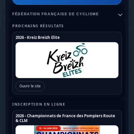
FÉDÉRATION FRANÇAISE DE CYCLISME
PROCHAINS RÉSULTATS
2026 - Kreiz Breizh Elite
Championnats de France
Coupe de France Cyclo Cross
Coupe de France N1
Coupe de France N2
Ouvrir le site
Coupe de France N3
Coupe de France U17
INSCRIPTION EN LIGNE
Coupe de France U19
2026 - Championnats de France des Pompiers Route
& CLM
Trophée de France