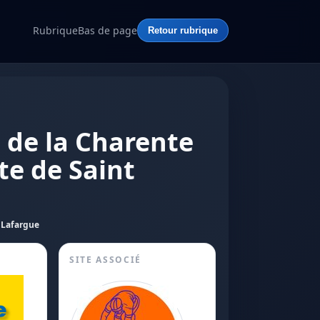
Rubrique
Bas de page
Retour rubrique
e de la Charente
te de Saint
 Lafargue
SITE ASSOCIÉ