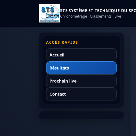
STS SYSTÈME ET TECHNIQUE DU SPOR
Chronométrage · Classements · Live
ACCÈS RAPIDE
Accueil
Résultats
Prochain live
Contact