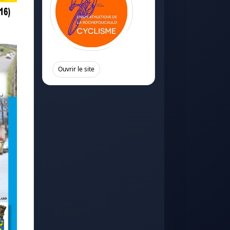
[
]
Ouvrir le site