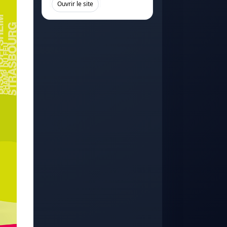
[
]
Ouvrir le site