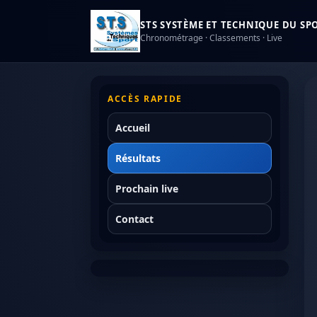
STS SYSTÈME ET TECHNIQUE DU SPOR
Chronométrage · Classements · Live
ACCÈS RAPIDE
Accueil
Résultats
Prochain live
Contact