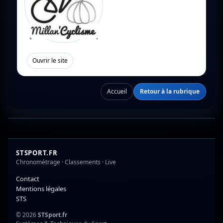
[
]
Ouvrir le site
Accueil
Retour à la rubrique
STSPORT.FR
Chronométrage · Classements · Live
Contact
Mentions légales
STS
© 2026
STSport.fr