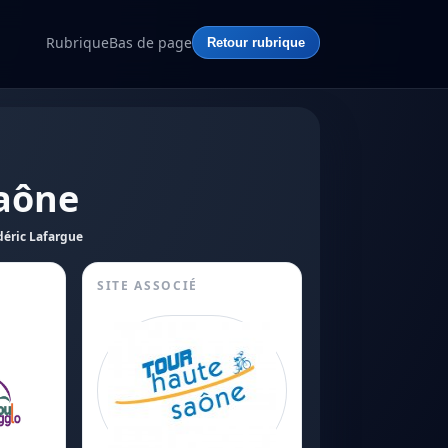
Rubrique
Bas de page
Retour rubrique
Saône
déric Lafargue
SITE ASSOCIÉ