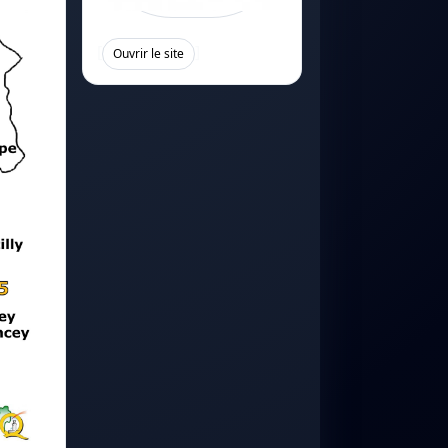
[
]
Ouvrir le site