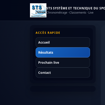
STS SYSTÈME ET TECHNIQUE DU SPOR
Chronométrage · Classements · Live
ACCÈS RAPIDE
Accueil
Résultats
Prochain live
Contact