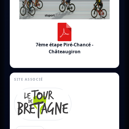
7ème étape Piré-Chancé -
Châteaugiron
SITE ASSOCIÉ