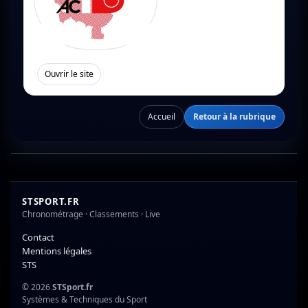
[
]
Ouvrir le site
Accueil
Retour à la rubrique
STSPORT.FR
Chronométrage · Classements · Live
Contact
Mentions légales
STS
© 2026
STSport.fr
Systèmes & Techniques du Sport