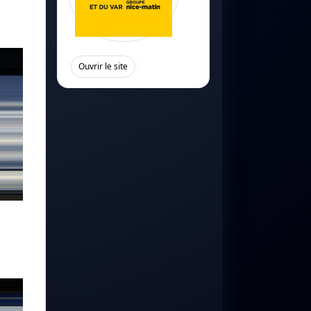
[
]
Ouvrir le site