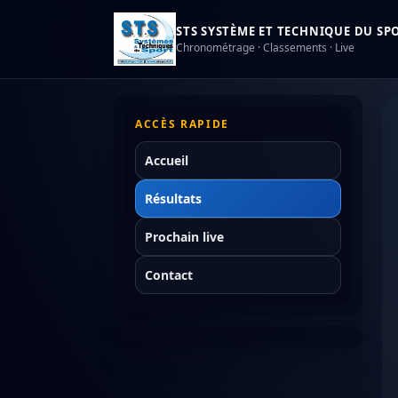
STS SYSTÈME ET TECHNIQUE DU SPOR
Chronométrage · Classements · Live
ACCÈS RAPIDE
Accueil
Résultats
Prochain live
Contact