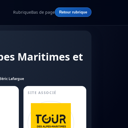
Rubrique
Bas de page
Retour rubrique
pes Maritimes et
déric Lafargue
SITE ASSOCIÉ