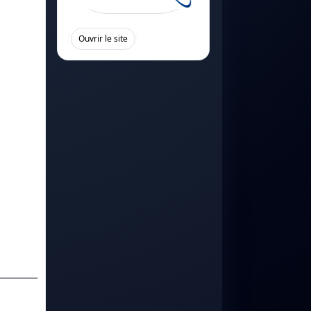
[
]
Ouvrir le site
________