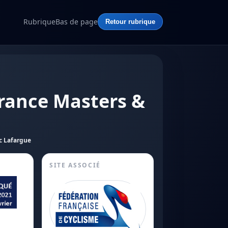
Rubrique
Bas de page
Retour rubrique
rance Masters &
c Lafargue
SITE ASSOCIÉ