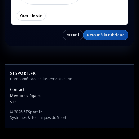
[
]
Ouvrir le site
Accueil
Retour à la rubrique
STSPORT.FR
Chronométrage · Classements · Live
Contact
Mentions légales
STS
© 2026
STSport.fr
Systèmes & Techniques du Sport