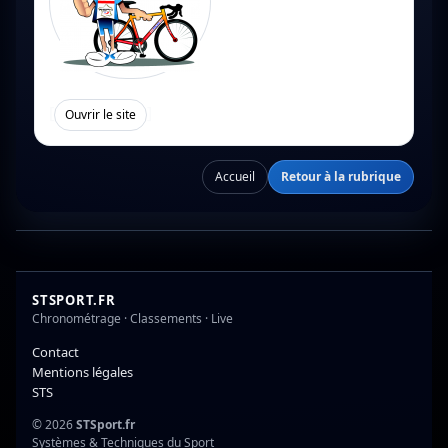
[
]
Ouvrir le site
Accueil
Retour à la rubrique
STSPORT.FR
Chronométrage · Classements · Live
Contact
Mentions légales
STS
© 2026
STSport.fr
Systèmes & Techniques du Sport