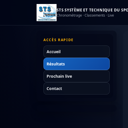
STS SYSTÈME ET TECHNIQUE DU SPOR
Chronométrage · Classements · Live
ACCÈS RAPIDE
Accueil
Résultats
Prochain live
Contact