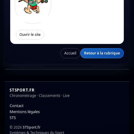
[
]
Ouvrir le site
Accueil
Retour à la rubrique
STSPORT.FR
Chronométrage · Classements · Live
Contact
Mentions légales
STS
© 2026
STSport.fr
Systèmes & Techniques du Sport