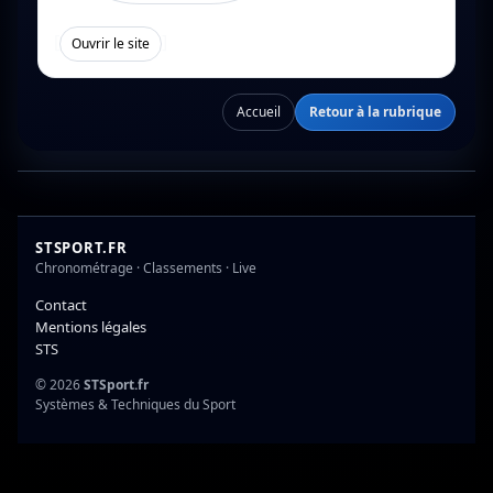
[
]
Ouvrir le site
Accueil
Retour à la rubrique
STSPORT.FR
Chronométrage · Classements · Live
Contact
Mentions légales
STS
© 2026
STSport.fr
Systèmes & Techniques du Sport