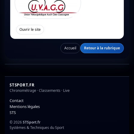
[
]
Ouvrir le site
Accueil
Retour à la rubrique
STSPORT.FR
Chronométrage · Classements · Live
Contact
Mentions légales
STS
© 2026
STSport.fr
Systèmes & Techniques du Sport