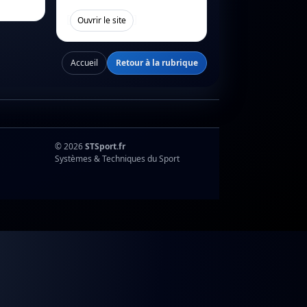
[
]
Ouvrir le site
Accueil
Retour à la rubrique
© 2026
STSport.fr
Systèmes & Techniques du Sport