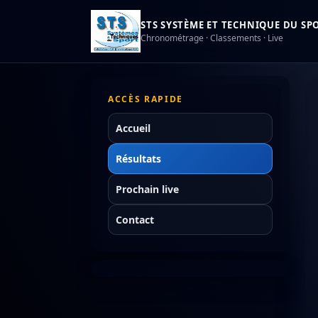
STS SYSTÈME ET TECHNIQUE DU SPOR
Chronométrage · Classements · Live
ACCÈS RAPIDE
Accueil
Résultats
Prochain live
Contact