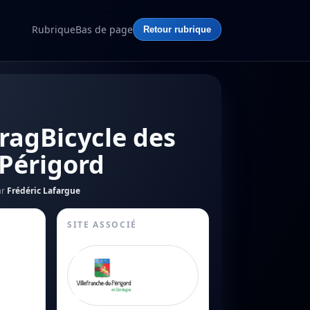
Rubrique
Bas de page
Retour rubrique
ragBicycle des
 Périgord
ar
Frédéric Lafargue
SITE ASSOCIÉ