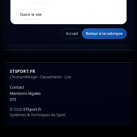
[
]
Ouvrir le site
Accueil
Retour à la rubrique
STSPORT.FR
Chronométrage · Classements · Live
Contact
Mentions légales
STS
© 2026
STSport.fr
Systèmes & Techniques du Sport