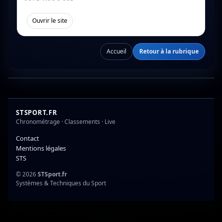
[
]
Ouvrir le site
Accueil
Retour à la rubrique
STSPORT.FR
Chronométrage · Classements · Live
Contact
Mentions légales
STS
© 2026
STSport.fr
Systèmes & Techniques du Sport