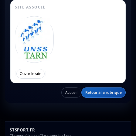
SITE ASSOCIÉ
[
]
Ouvrir le site
Accueil
Retour à la rubrique
STSPORT.FR
Chronométrage · Classements · Live