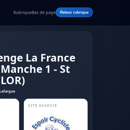
Rubrique
Bas de page
Retour rubrique
lenge La France
 Manche 1 - St
(LOR)
 Lafargue
SITE ASSOCIÉ