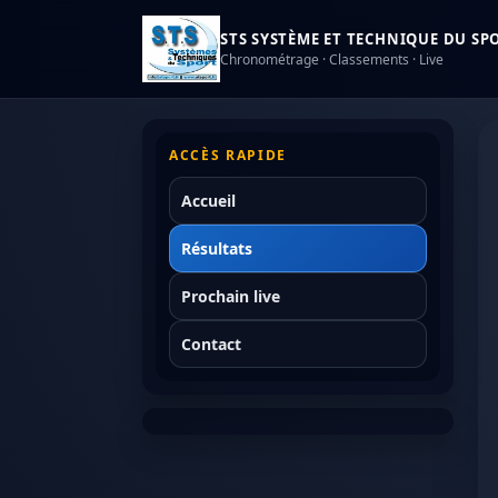
STS SYSTÈME ET TECHNIQUE DU SPOR
Chronométrage · Classements · Live
ACCÈS RAPIDE
Accueil
Résultats
Prochain live
Contact