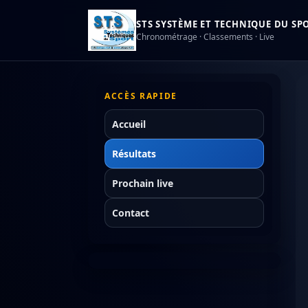
STS SYSTÈME ET TECHNIQUE DU SPOR
Chronométrage · Classements · Live
ACCÈS RAPIDE
Accueil
Résultats
Prochain live
Contact