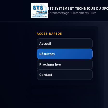
STS SYSTÈME ET TECHNIQUE DU SPOR
Chronométrage · Classements · Live
ACCÈS RAPIDE
Accueil
Résultats
Prochain live
Contact