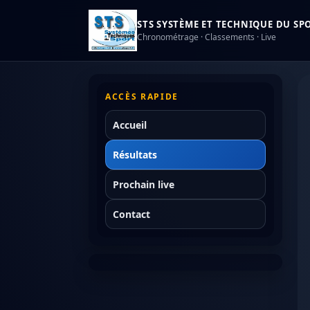
STS SYSTÈME ET TECHNIQUE DU SPOR
Chronométrage · Classements · Live
ACCÈS RAPIDE
Accueil
Résultats
Prochain live
Contact