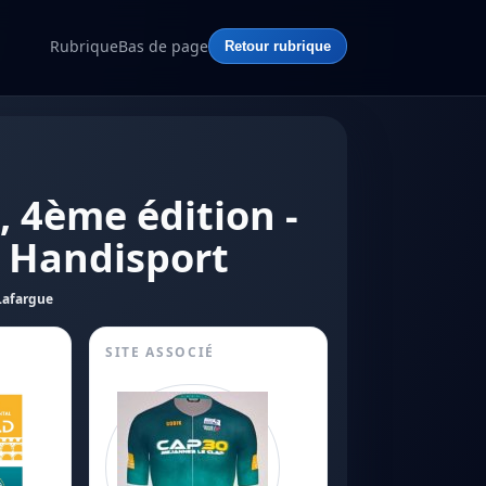
Rubrique
Bas de page
Retour rubrique
, 4ème édition -
 Handisport
Lafargue
SITE ASSOCIÉ