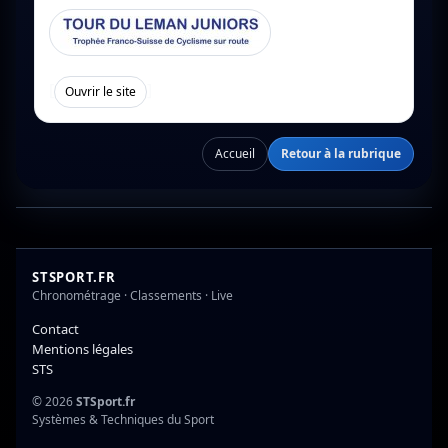
[
]
Ouvrir le site
Accueil
Retour à la rubrique
STSPORT.FR
Chronométrage · Classements · Live
Contact
Mentions légales
STS
© 2026
STSport.fr
Systèmes & Techniques du Sport