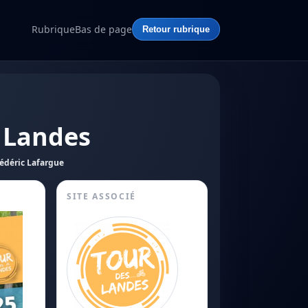
Rubrique
Bas de page
Retour rubrique
s Landes
édéric Lafargue
SITE ASSOCIÉ