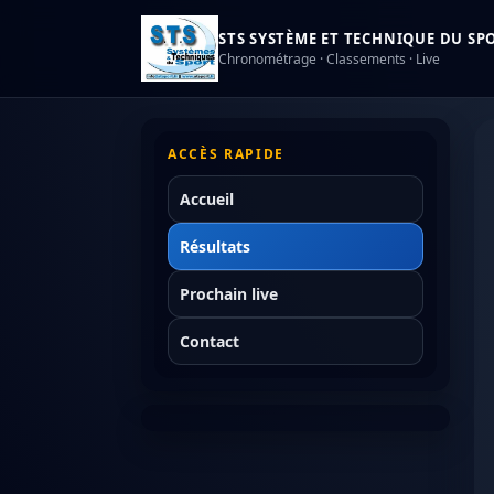
STS SYSTÈME ET TECHNIQUE DU SPOR
Chronométrage · Classements · Live
ACCÈS RAPIDE
Accueil
Résultats
Prochain live
Contact