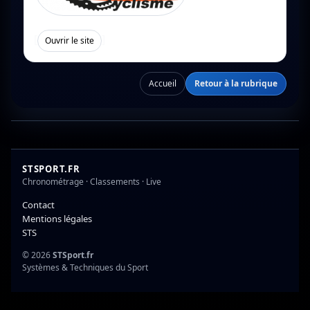
[
]
Ouvrir le site
Accueil
Retour à la rubrique
STSPORT.FR
Chronométrage · Classements · Live
Contact
Mentions légales
STS
© 2026
STSport.fr
Systèmes & Techniques du Sport