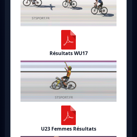
Résultats WU17
U23 Femmes Résultats