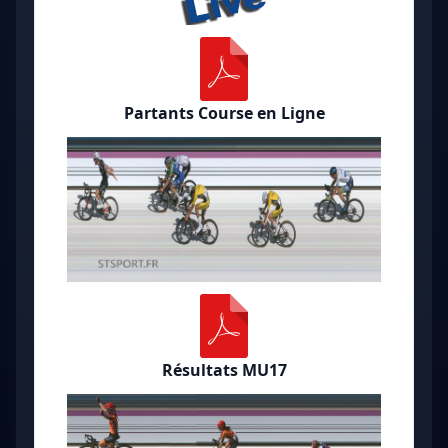
Partants Course en Ligne
Résultats MU17