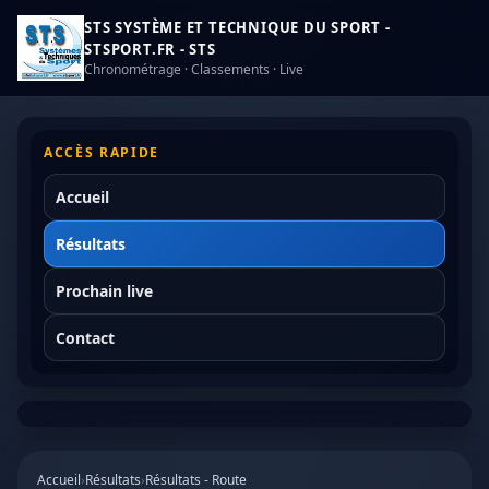
STS SYSTÈME ET TECHNIQUE DU SPORT -
STSPORT.FR - STS
Chronométrage · Classements · Live
ACCÈS RAPIDE
Accueil
Résultats
Prochain live
Contact
Accueil
›
Résultats
›
Résultats - Route