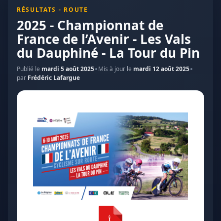
RÉSULTATS - ROUTE
2025 - Championnat de
France de l’Avenir - Les Vals
du Dauphiné - La Tour du Pin
Publié le
mardi 5 août 2025
Mis à jour le
mardi 12 août 2025
par
Frédéric Lafargue