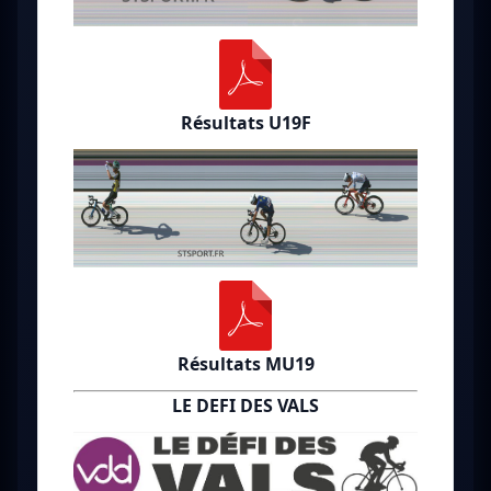
Résultats U19F
Résultats MU19
LE DEFI DES VALS