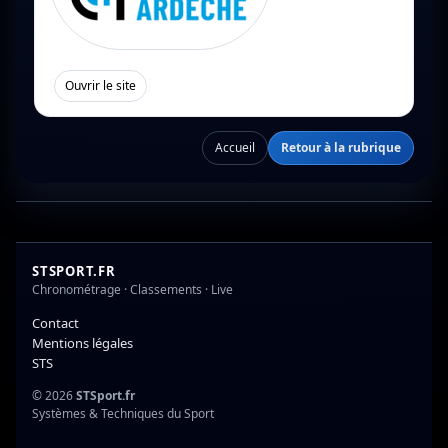
[
]
Ouvrir le site
Accueil
Retour à la rubrique
STSPORT.FR
Chronométrage · Classements · Live
Contact
Mentions légales
STS
© 2026
STSport.fr
Systèmes & Techniques du Sport