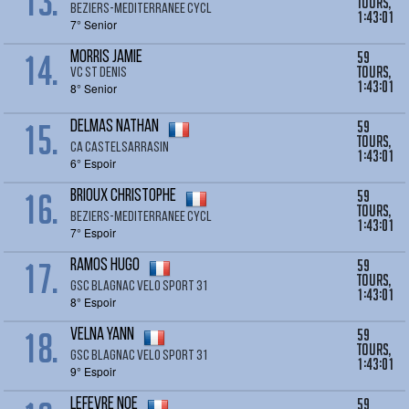
13.
tours,
BEZIERS-MEDITERRANEE CYCL
1:43:01
7° Senior
14.
59
MORRIS JAMIE
tours,
VC ST DENIS
1:43:01
8° Senior
15.
59
DELMAS Nathan
tours,
CA CASTELSARRASIN
1:43:01
6° Espoir
16.
59
BRIOUX Christophe
tours,
BEZIERS-MEDITERRANEE CYCL
1:43:01
7° Espoir
17.
59
RAMOS Hugo
tours,
GSC BLAGNAC VELO SPORT 31
1:43:01
8° Espoir
18.
59
VELNA Yann
tours,
GSC BLAGNAC VELO SPORT 31
1:43:01
9° Espoir
59
LEFEVRE Noe