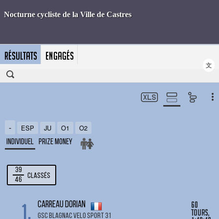
RÉSULTATS
ENGAGÉS
文
-
ESP
JU
O1
O2
Individuel
Prize Money
39
Classés
46
1.
60
CARREAU Dorian
tours,
GSC BLAGNAC VELO SPORT 31