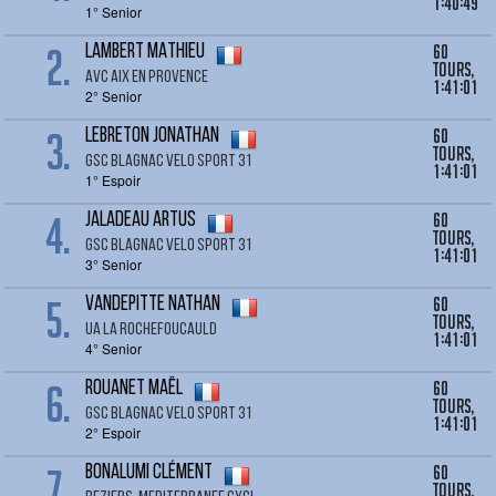
1:40:49
1° Senior
2.
60
LAMBERT MATHIEU
tours,
AVC AIX EN PROVENCE
1:41:01
2° Senior
3.
60
LEBRETON Jonathan
tours,
GSC BLAGNAC VELO SPORT 31
1:41:01
1° Espoir
4.
60
JALADEAU Artus
tours,
GSC BLAGNAC VELO SPORT 31
1:41:01
3° Senior
5.
60
VANDEPITTE Nathan
tours,
UA LA ROCHEFOUCAULD
1:41:01
4° Senior
6.
60
ROUANET Maël
tours,
GSC BLAGNAC VELO SPORT 31
1:41:01
2° Espoir
7.
60
BONALUMI Clément
tours,