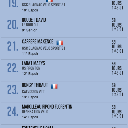
19.
tours,
GSC BLAGNAC VELO SPORT 31
1:43:01
10° Espoir
20.
59
ROUQET David
tours,
LE BOULOU
1:43:01
9° Senior
21.
59
CARRERE Maxence
tours,
GSC BLAGNAC VELO SPORT 31
1:43:01
11° Espoir
22.
59
LABAT MATYS
tours,
US FRONTON
1:43:01
12° Espoir
23.
59
RONGY Thibaut
tours,
CALVISSON VTT
1:43:01
13° Espoir
24.
59
MAROLLEAU RIPOND FLORENTIN
tours,
GENERATION VELO
1:43:01
14° Espoir