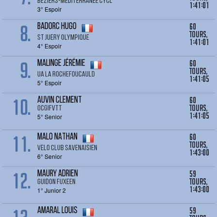
BEZIERS-MEDITERRANEE CYCL
1:41:01
3° Espoir
8.
60
BADORC Hugo
tours,
ST JUERY OLYMPIQUE
1:41:01
4° Espoir
9.
60
MALINGE Jérémie
tours,
UA LA ROCHEFOUCAULD
1:41:05
5° Espoir
10.
60
AUVIN CLEMENT
tours,
OCGIFVTT
1:41:05
5° Senior
11.
60
MALO NATHAN
tours,
VELO CLUB SAVENAISIEN
1:43:00
6° Senior
12.
59
MAURY Adrien
tours,
GUIDON FUXEEN
1:43:00
1° Junior 2
59
AMARAL Louis