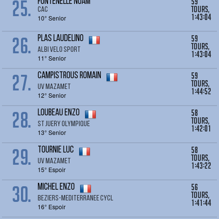
25.
59
FONTENELLE NOAM
tours,
CAC
1:43:04
10° Senior
26.
59
PLAS Laudelino
tours,
ALBI VELO SPORT
1:43:04
11° Senior
27.
59
CAMPISTROUS Romain
tours,
UV MAZAMET
1:44:52
12° Senior
28.
58
LOUBEAU Enzo
tours,
ST JUERY OLYMPIQUE
1:42:01
13° Senior
29.
58
TOURNIE Luc
tours,
UV MAZAMET
1:43:22
15° Espoir
30.
56
MICHEL Enzo
tours,
BEZIERS-MEDITERRANEE CYCL
1:41:44
16° Espoir