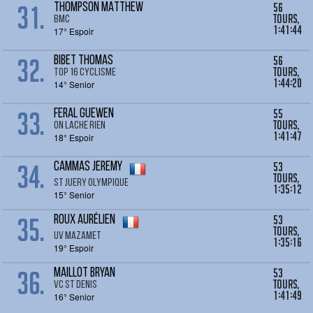
31.
56
THOMPSON MATTHEW
tours,
BMC
1:41:44
17° Espoir
32.
56
BIBET THOMAS
tours,
TOP 16 CYCLISME
1:44:20
14° Senior
33.
55
FERAL GUEWEN
tours,
ON LACHE RIEN
1:41:47
18° Espoir
34.
53
CAMMAS Jeremy
tours,
ST JUERY OLYMPIQUE
1:35:12
15° Senior
35.
53
ROUX Aurélien
tours,
UV MAZAMET
1:35:16
19° Espoir
36.
53
MAILLOT BRYAN
tours,
VC ST DENIS
1:41:49
16° Senior