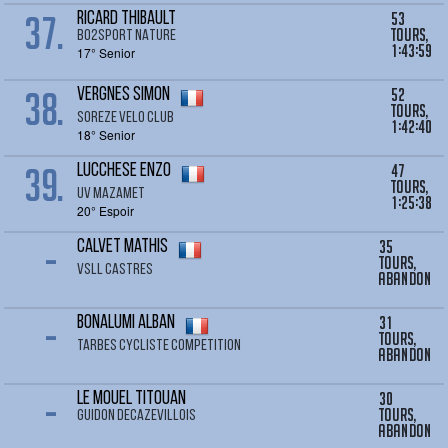
37.
53
RICARD THIBAULT
tours,
BO2SPORT NATURE
1:43:59
17° Senior
38.
52
VERGNES Simon
tours,
SOREZE VELO CLUB
1:42:40
18° Senior
39.
47
LUCCHESE Enzo
tours,
UV MAZAMET
1:25:38
20° Espoir
-
35
CALVET Mathis
tours,
VSLL CASTRES
Abandon
-
31
BONALUMI Alban
tours,
TARBES CYCLISTE COMPETITION
Abandon
-
30
LE MOUEL TITOUAN
tours,
GUIDON DECAZEVILLOIS
Abandon