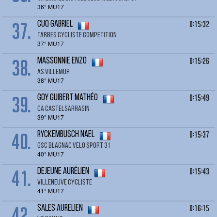
36° MU17
37.
0:15:32
CUQ Gabriel
TARBES CYCLISTE COMPETITION
37° MU17
38.
0:15:26
MASSONNIE Enzo
AS VILLEMUR
38° MU17
39.
0:15:49
GOY GUIBERT Mathéo
CA CASTELSARRASIN
39° MU17
40.
0:15:37
RYCKEMBUSCH Nael
GSC BLAGNAC VELO SPORT 31
40° MU17
41.
0:15:43
DEJEUNE Aurélien
VILLENEUVE CYCLISTE
41° MU17
42.
0:16:15
SALES Aurelien