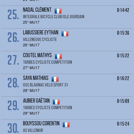
25.
0:14:42
NADAL Clément
INTEGRALE BICYCLE CLUB ISLE JOURDAIN
25° MU17
26.
0:15:36
LABUSSIERE Eythan
VILLENEUVE CYCLISTE
26° MU17
27.
0:15:22
COUTEL Mathys
TARBES CYCLISTE COMPETITION
27° MU17
28.
0:16:22
SAYA Mathias
GSC BLAGNAC VELO SPORT 31
28° MU17
29.
0:15:09
AUBIER Gaëtan
TARBES CYCLISTE COMPETITION
29° MU17
30.
0:15:24
BOUYSSOU Corentin
AS VILLEMUR