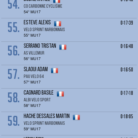
54.
CO CARBONNE CYCLISME
54° MU17
55.
0:17:39
ESTEVE Alexis
VELO SPRINT NARBONNAIS
55° MU17
56.
0:16:48
SERRANO Tristan
AS VILLEMUR
56° MU17
57.
0:16:50
SLAOUI Adam
PAU VELO 64
57° MU17
58.
0:17:18
CAGNARD Basile
ALBI VELO SPORT
58° MU17
59.
0:18:05
HACHE DESSALES Martin
VELO SPRINT NARBONNAIS
59° MU17