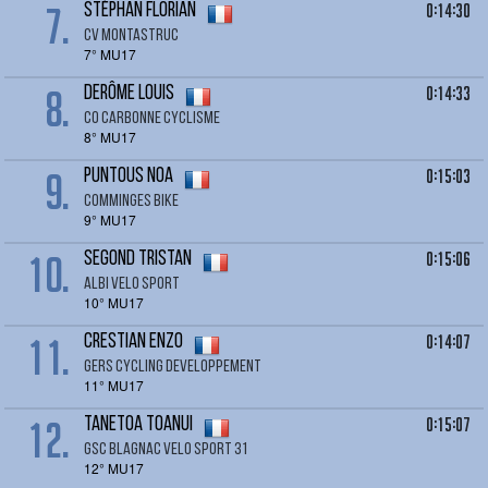
7.
0:14:30
STÉPHAN Florian
CV MONTASTRUC
7° MU17
8.
0:14:33
DERÔME Louis
CO CARBONNE CYCLISME
8° MU17
9.
0:15:03
PUNTOUS Noa
COMMINGES BIKE
9° MU17
10.
0:15:06
SEGOND Tristan
ALBI VELO SPORT
10° MU17
11.
0:14:07
CRESTIAN Enzo
GERS CYCLING DEVELOPPEMENT
11° MU17
12.
0:15:07
TANETOA Toanui
GSC BLAGNAC VELO SPORT 31
12° MU17