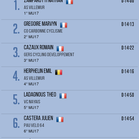
1.
0:14:00
ZAMPARUTTI Nathan
AS VILLEMUR
1° MU17
2.
0:14:13
GREGOIRE Marvyn
CO CARBONNE CYCLISME
2° MU17
3.
0:14:22
CAZAUX Romain
GERS CYCLING DEVELOPPEMENT
3° MU17
4.
0:14:16
HERPHELIN Emil
AS VILLEMUR
4° MU17
5.
0:14:50
LADAGNOUS Theo
VC NAYAIS
5° MU17
6.
0:14:54
CASTERA Julien
PAU VELO 64
6° MU17