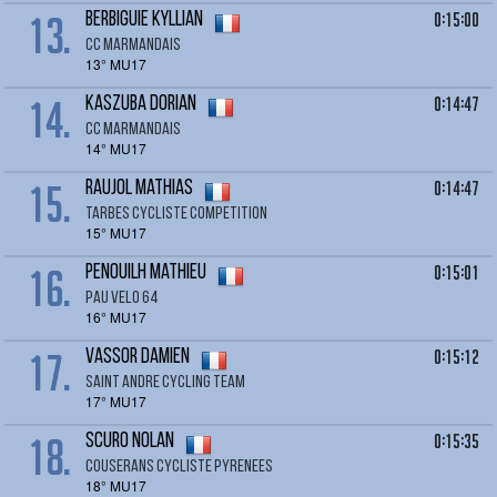
13.
0:15:00
BERBIGUIE Kyllian
CC MARMANDAIS
13° MU17
14.
0:14:47
KASZUBA Dorian
CC MARMANDAIS
14° MU17
15.
0:14:47
RAUJOL Mathias
TARBES CYCLISTE COMPETITION
15° MU17
16.
0:15:01
PENOUILH Mathieu
PAU VELO 64
16° MU17
17.
0:15:12
VASSOR Damien
SAINT ANDRE CYCLING TEAM
17° MU17
18.
0:15:35
SCURO Nolan
COUSERANS CYCLISTE PYRENEES
18° MU17