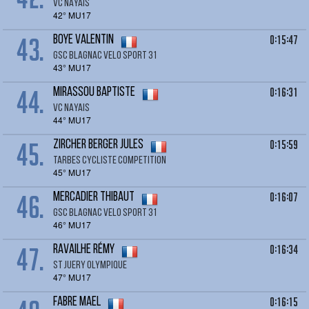
VC NAYAIS
42° MU17
43.
0:15:47
BOYE Valentin
GSC BLAGNAC VELO SPORT 31
43° MU17
44.
0:16:31
MIRASSOU Baptiste
VC NAYAIS
44° MU17
45.
0:15:59
ZIRCHER BERGER Jules
TARBES CYCLISTE COMPETITION
45° MU17
46.
0:16:07
MERCADIER Thibaut
GSC BLAGNAC VELO SPORT 31
46° MU17
47.
0:16:34
RAVAILHE Rémy
ST JUERY OLYMPIQUE
47° MU17
0:16:15
FABRE Mael