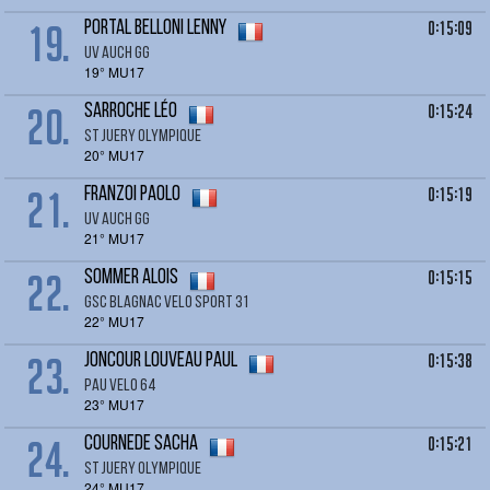
19.
0:15:09
PORTAL BELLONI Lenny
UV AUCH GG
19° MU17
20.
0:15:24
SARROCHE Léo
ST JUERY OLYMPIQUE
20° MU17
21.
0:15:19
FRANZOI Paolo
UV AUCH GG
21° MU17
22.
0:15:15
SOMMER Alois
GSC BLAGNAC VELO SPORT 31
22° MU17
23.
0:15:38
JONCOUR LOUVEAU Paul
PAU VELO 64
23° MU17
24.
0:15:21
COURNEDE Sacha
ST JUERY OLYMPIQUE
24° MU17