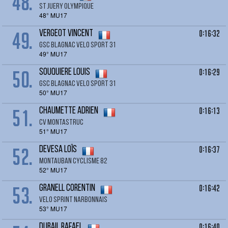
48.
ST JUERY OLYMPIQUE
48° MU17
49.
0:16:32
VERGEOT Vincent
GSC BLAGNAC VELO SPORT 31
49° MU17
50.
0:16:29
SOUQUIERE Louis
GSC BLAGNAC VELO SPORT 31
50° MU17
51.
0:16:13
CHAUMETTE Adrien
CV MONTASTRUC
51° MU17
52.
0:16:37
DEVESA Loïs
MONTAUBAN CYCLISME 82
52° MU17
53.
0:16:42
GRANELL CORENTIN
VELO SPRINT NARBONNAIS
53° MU17
0:16:40
DUBAIL Rafael