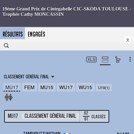
RÉSULTATS
ENGAGÉS
文
Classement général final
MU17
FEM
MU15
WU17
WU15
U19(1)
62
MU17
Classement général final
Classés
81