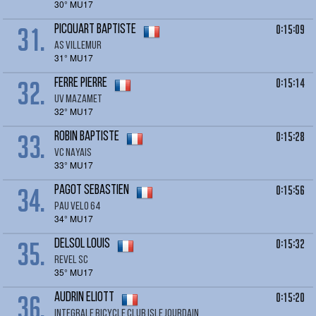
30° MU17
31.
0:15:09
PICQUART Baptiste
AS VILLEMUR
31° MU17
32.
0:15:14
FERRE Pierre
UV MAZAMET
32° MU17
33.
0:15:28
ROBIN Baptiste
VC NAYAIS
33° MU17
34.
0:15:56
PAGOT Sebastien
PAU VELO 64
34° MU17
35.
0:15:32
DELSOL Louis
REVEL SC
35° MU17
36.
0:15:20
AUDRIN Eliott
INTEGRALE BICYCLE CLUB ISLE JOURDAIN