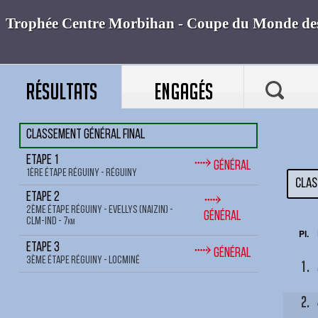
RÉSULTATS
ENGAGÉS
Classement général final
⤑
Etape 1
Général
1ère étape Réguiny - Réguiny
Clas
⤑
Etape 2
2ème étape Réguiny - Evellys (Naizin) -
Général
CLM-IND - 7
km
Pl.
⤑
Etape 3
Général
3ème étape Réguiny - Locminé
1.
2.