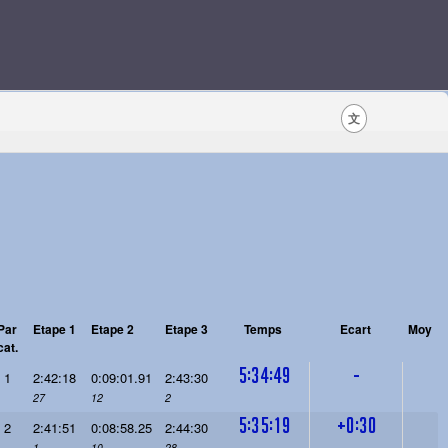
文
Par
Etape 1
Etape 2
Etape 3
Temps
Ecart
Moy
cat.
5:34:49
-
1
2:42:18
0:09:01.91
2:43:30
27
12
2
5:35:19
+0:30
2
2:41:51
0:08:58.25
2:44:30
1
10
28