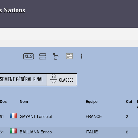
73
sement général final
Classés
92
Dos
Nom
Equipe
Cat
51
GAYANT Lancelot
FRANCE
2
61
BALLIANA Enrico
ITALIE
2