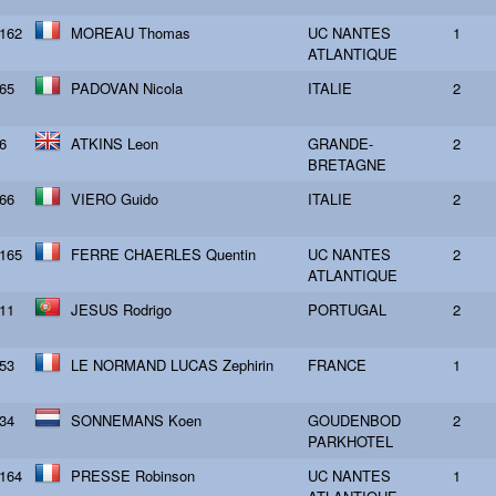
162
MOREAU Thomas
UC NANTES
1
ATLANTIQUE
65
PADOVAN Nicola
ITALIE
2
6
ATKINS Leon
GRANDE-
2
BRETAGNE
66
VIERO Guido
ITALIE
2
165
FERRE CHAERLES Quentin
UC NANTES
2
ATLANTIQUE
11
JESUS Rodrigo
PORTUGAL
2
53
LE NORMAND LUCAS Zephirin
FRANCE
1
34
SONNEMANS Koen
GOUDENBOD
2
PARKHOTEL
164
PRESSE Robinson
UC NANTES
1