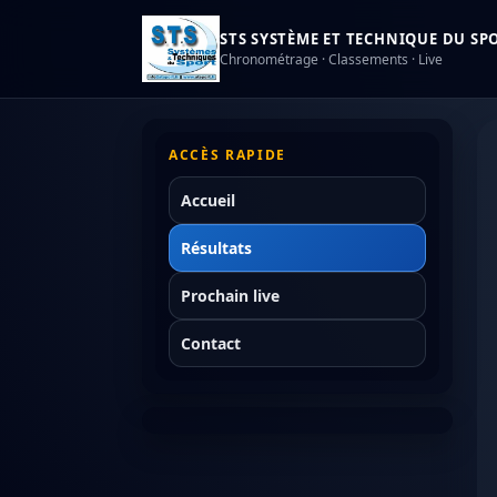
STS SYSTÈME ET TECHNIQUE DU SPOR
Chronométrage · Classements · Live
ACCÈS RAPIDE
Accueil
Résultats
Prochain live
Contact