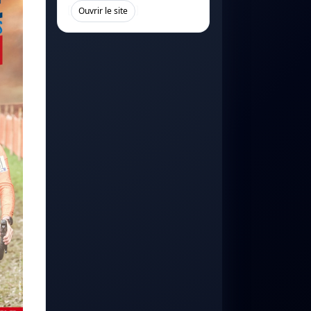
[
]
Ouvrir le site