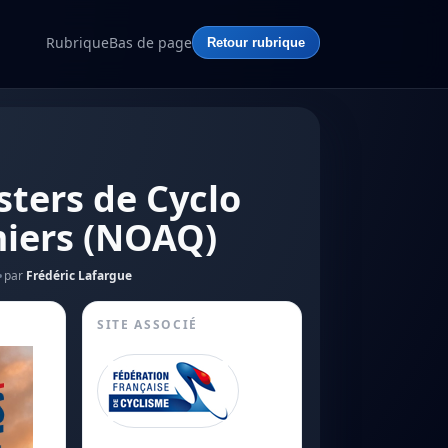
Rubrique
Bas de page
Retour rubrique
ters de Cyclo
miers (NOAQ)
par
Frédéric Lafargue
SITE ASSOCIÉ